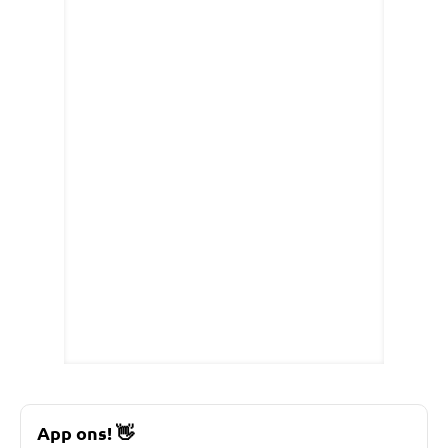
App ons!
👋