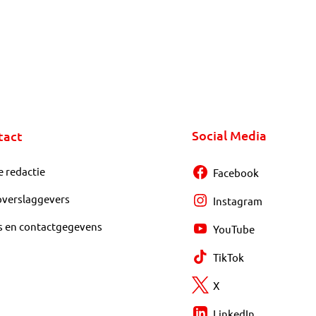
Social Media
tact
e redactie
Facebook
overslaggevers
Instagram
s en contactgegevens
YouTube
TikTok
X
LinkedIn