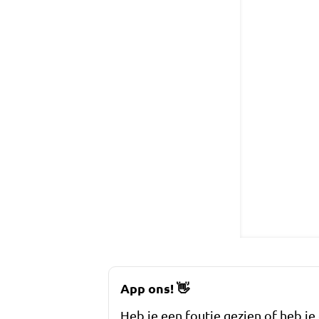
App ons!
👋
Heb je een foutje gezien of heb je