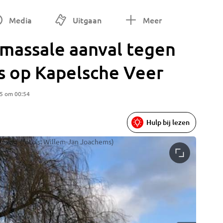
Media
Uitgaan
Meer
 massale aanval tegen
s op Kapelsche Veer
25 om 00:54
Hulp bij lezen
 zag' (foto's: Willem-Jan Joachems)
Sporen v