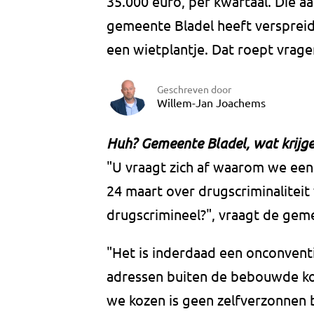
35.000 euro, per kwartaal. Die aa
gemeente Bladel heeft verspreid.
een wietplantje. Dat roept vrage
Geschreven door
Willem-Jan Joachems
Huh? Gemeente Bladel, wat krijg
"U vraagt zich af waarom we een
24 maart over drugscriminaliteit
drugscrimineel?", vraagt de ge
"Het is inderdaad een onconventi
adressen buiten de bebouwde k
we kozen is geen zelfverzonnen br