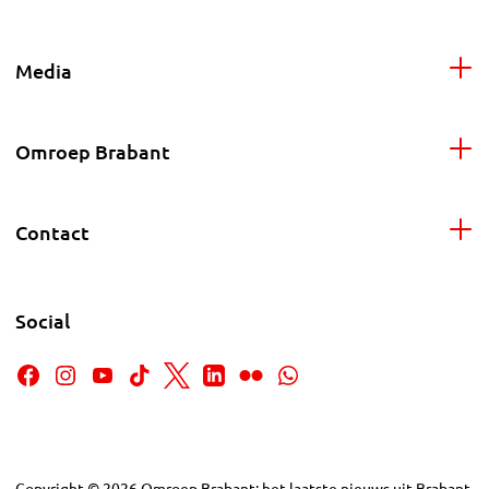
Media
Omroep Brabant
Contact
Social
Copyright
©
2026
Omroep Brabant: het laatste nieuws uit Brabant,