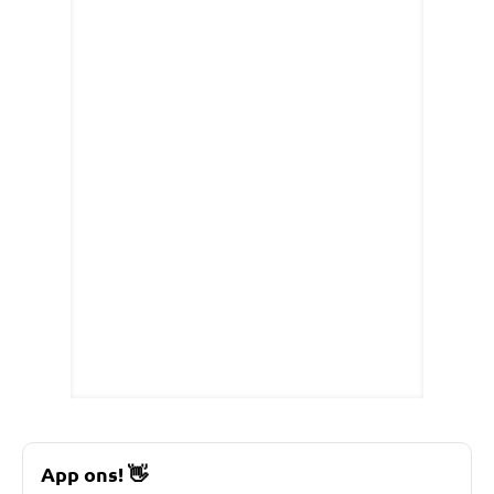
App ons!
👋