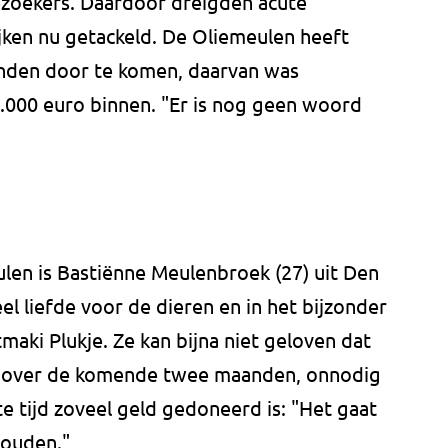
ezoekers. Daardoor dreigden acute
ijken nu getackeld. De Oliemeulen heeft
nden door te komen, daarvan was
.000 euro binnen. "Er is nog geen woord
len is Bastiënne Meulenbroek (27) uit Den
eel liefde voor de dieren en in het bijzonder
maki Plukje. Ze kan bijna niet geloven dat
val over de komende twee maanden, onnodig
te tijd zoveel geld gedoneerd is: "Het gaat
houden."