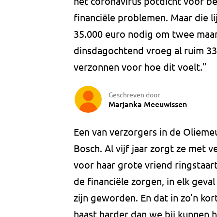
het coronavirus potdicht voor b
financiële problemen. Maar die l
35.000 euro nodig om twee maa
dinsdagochtend vroeg al ruim 33
verzonnen voor hoe dit voelt."
Geschreven door
Marjanka Meeuwissen
Een van verzorgers in de Oliemeu
Bosch. Al vijf jaar zorgt ze met v
voor haar grote vriend ringstaart
de financiële zorgen, in elk ge
zijn geworden. En dat in zo'n kor
haast harder dan we bij kunnen 