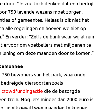
ie door. “Je zou toch denken dat een bedrijf
voor 750 levende wezens moet zorgen,
ies of gemeentes. Helaas is dit niet het
en alle regelingen en hoeven we niet op
" En verder: “Zelfs de bank waar wij al ruim
est ervoor om voetballers met miljoenen te
n lening om deze maanden door te komen.”
rtemonnee
de 750 bewoners van het park, waaronder
 bedreigde diersoorten zoals
e
crowdfundingactie
die de bezorgde
een trein. Nog iets minder dan 2000 euro is
or in elk geval twee maanden te kunnen