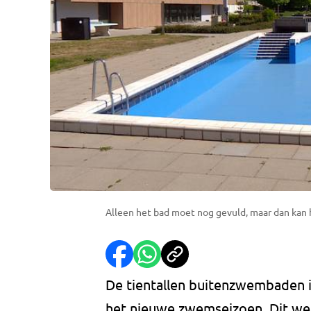
Alleen het bad moet nog gevuld, maar dan kan h
De tientallen buitenzwembaden in
het nieuwe zwemseizoen. Dit w