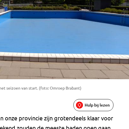
et seizoen van start. (foto: Omroep Brabant)
Hulp bij lezen
 onze provincie zijn grotendeels klaar voor
eekend zouden de meeste baden open gaan,