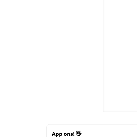
App ons!
👋