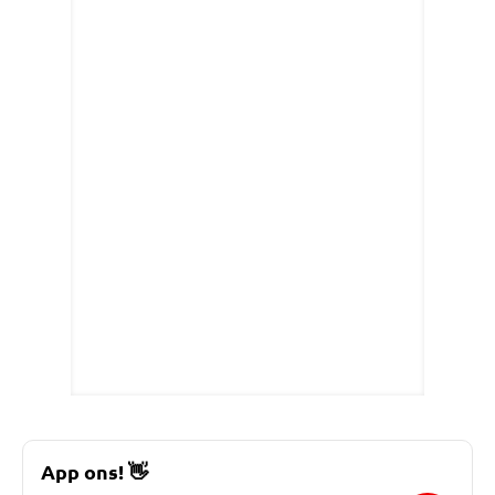
App ons!
👋