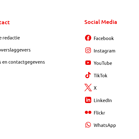
Social Media
tact
e redactie
Facebook
overslaggevers
Instagram
s en contactgegevens
YouTube
TikTok
X
LinkedIn
Flickr
WhatsApp