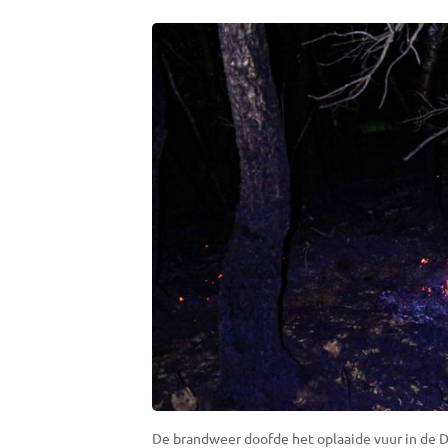
De brandweer doofde het oplaaide vuur in de De