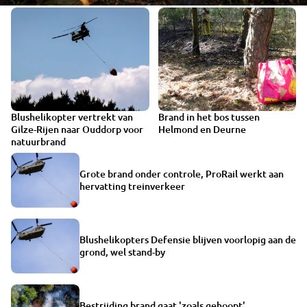
Blushelikopter vertrekt van
Brand in het bos tussen
VIDEO
Gilze-Rijen naar Ouddorp voor
Helmond en Deurne
natuurbrand
Grote brand onder controle, ProRail werkt aan
hervatting treinverkeer
Blushelikopters Defensie blijven voorlopig aan de
grond, wel stand-by
Bestrijding brand gaat 'zoals gehoopt',