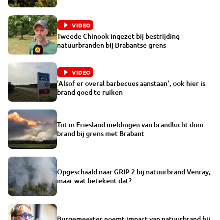
VIDEO
Tweede Chinook ingezet bij bestrijding
natuurbranden bij Brabantse grens
VIDEO
'Alsof er overal barbecues aanstaan', ook hier is
brand goed te ruiken
Tot in Friesland meldingen van brandlucht door
brand bij grens met Brabant
Opgeschaald naar GRIP 2 bij natuurbrand Venray,
maar wat betekent dat?
Burgemeester noemt impact van natuurbrand bij