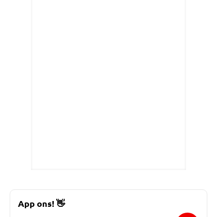
App ons!
👋