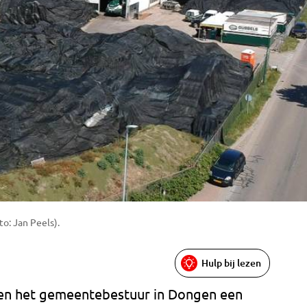
o: Jan Peels).
Hulp bij lezen
en het gemeentebestuur in Dongen een