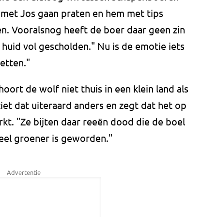
l met Jos gaan praten en hem met tips
n. Vooralsnog heeft de boer daar geen zin
e huid vol gescholden." Nu is de emotie iets
setten."
oort de wolf niet thuis in een klein land als
et dat uiteraard anders en zegt dat het op
t. "Ze bijten daar reeën dood die de boel
eel groener is geworden."
Advertentie