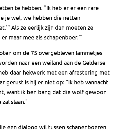
etten te hebben. "Ik heb er er een rare
Zie je wel, we hebben die netten
t.'" Als ze eerlijk zijn dan moeten ze
p er maar mee als schapenboer.'"
loten om de 75 overgebleven lammetjes
 worden naar een weiland aan de Gelderse
 heb daar hekwerk met een afrastering met
 gerust is hij er niet op: "Ik heb vannacht
t, want ik ben bang dat die wolf gewoon
zal slaan."
ie een dialoog wil tussen schapenboeren