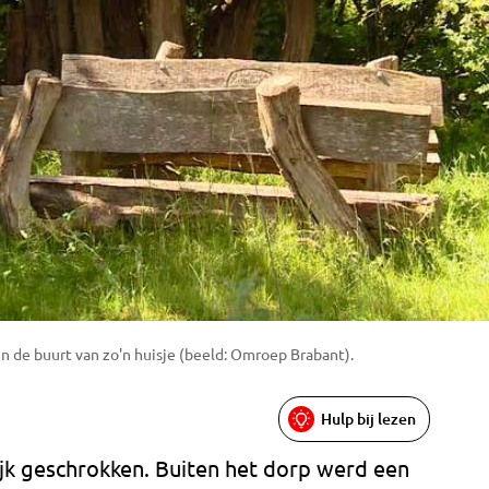
n de buurt van zo'n huisje (beeld: Omroep Brabant).
Hulp bij lezen
ijk geschrokken. Buiten het dorp werd een