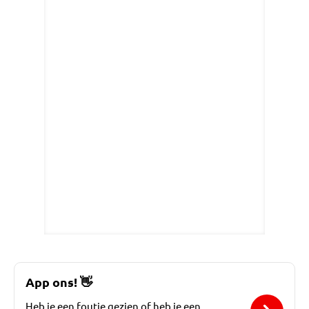
App ons!
👋
Heb je een foutje gezien of heb je een