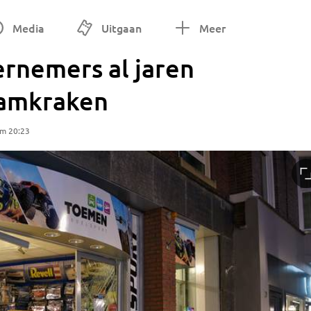
Media
Uitgaan
Meer
ernemers al jaren
ramkraken
om 20:23