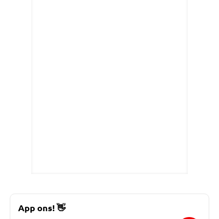
App ons!
👋