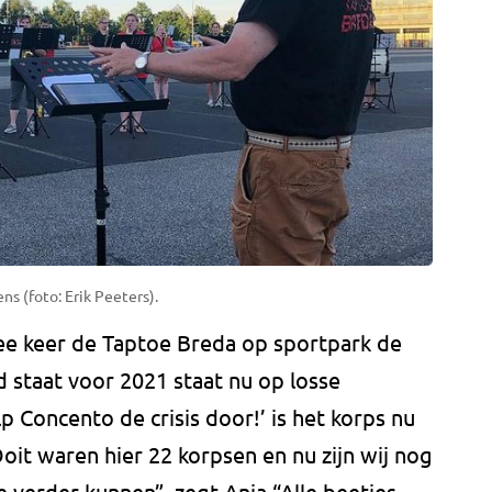
s (foto: Erik Peeters).
e keer de Taptoe Breda op sportpark de
d staat voor 2021 staat nu op losse
 Concento de crisis door!’ is het korps nu
Ooit waren hier 22 korpsen en nu zijn wij nog
 verder kunnen”, zegt Anja “Alle beetjes