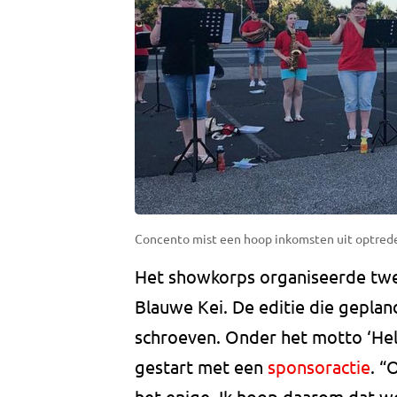
Concento mist een hoop inkomsten uit optreden
Het showkorps organiseerde twe
Blauwe Kei. De editie die geplan
schroeven. Onder het motto ‘Help
gestart met een
sponsoractie
. “
het enige. Ik hoop daarom dat we