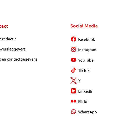
Social Media
tact
e redactie
Facebook
overslaggevers
Instagram
s en contactgegevens
YouTube
TikTok
X
LinkedIn
Flickr
WhatsApp