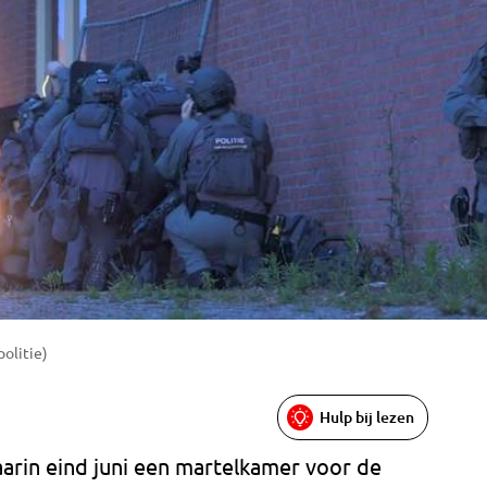
politie)
Hulp bij lezen
rin eind juni een martelkamer voor de