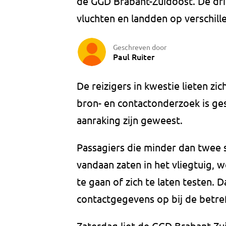
de GGD Brabant-Zuidoost. De dri
vluchten en landden op verschil
Geschreven door
Paul Ruiter
De reizigers in kwestie lieten zic
bron- en contactonderzoek is ges
aanraking zijn geweest.
Passagiers die minder dan twee
vandaan zaten in het vliegtuig,
te gaan of zich te laten testen.
contactgegevens op bij de betre
Zaterdag liet de GGD Brabant-Zu