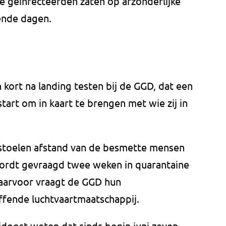
e geïnfecteerden zaten op afzonderlijke
lende dagen.
h kort na landing testen bij de GGD, dat een
tart om in kaart te brengen met wie zij in
 stoelen afstand van de besmette mensen
 wordt gevraagd twee weken in quarantaine
 Daarvoor vraagt de GGD hun
ffende luchtvaartmaatschappij.
idoost weten dat sinds begin juni zeven