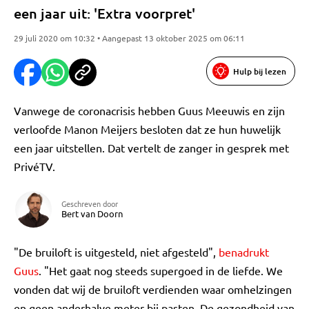
een jaar uit: 'Extra voorpret'
29 juli 2020 om 10:32 • Aangepast 13 oktober 2025 om 06:11
Hulp bij lezen
Vanwege de coronacrisis hebben Guus Meeuwis en zijn
verloofde Manon Meijers besloten dat ze hun huwelijk
een jaar uitstellen. Dat vertelt de zanger in gesprek met
PrivéTV.
Geschreven door
Bert van Doorn
"De bruiloft is uitgesteld, niet afgesteld",
benadrukt
Guus
. "Het gaat nog steeds supergoed in de liefde. We
vonden dat wij de bruiloft verdienden waar omhelzingen
en geen anderhalve meter bij pasten. De gezondheid van