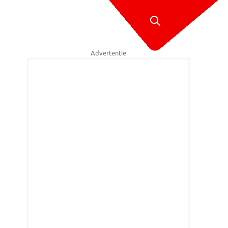
Advertentie
ambulances werden na het ongeluk ingezet (foto: SK-Media/SQ Vision 