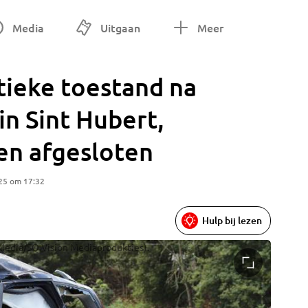
Media
Uitgaan
Meer
itieke toestand na
in Sint Hubert,
en afgesloten
25 om 17:32
Hulp bij lezen
Media/SQ Vision Mediaprodukties).
Diverse 