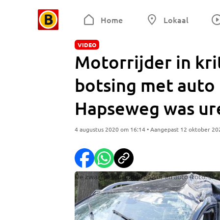
Home
Lokaal
VIDEO
Motorrijder in kr
botsing met auto 
Hapseweg was ur
4 augustus 2020 om 16:14 • Aangepast 12 oktober 20
De zwaarbeschadigde motor en auto (foto: SK-