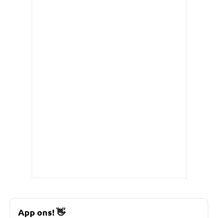
App ons!
👋