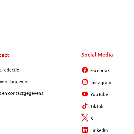
Social Media
tact
e redactie
Facebook
overslaggevers
Instagram
s en contactgegevens
YouTube
TikTok
X
LinkedIn