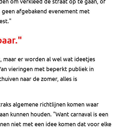
eden om verkleed de straat op te gaan, of
 is geen afgebakend evenement met
est."
baar."
t, maar er worden al wel wat ideetjes
Van vieringen met beperkt publiek in
chuiven naar de zomer, alles is
traks algemene richtlijnen komen waar
aan kunnen houden. "Want carnaval is een
unnen niet met een idee komen dat voor elke