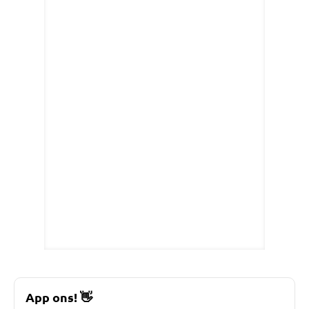
App ons!
👋