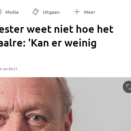
Media
Uitgaan
Meer
ester weet niet hoe het
alre: 'Kan er weinig
25 om 06:27