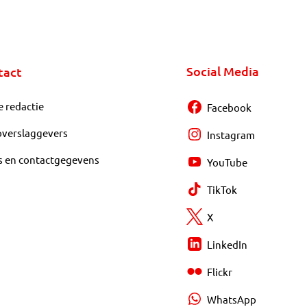
Social Media
tact
e redactie
Facebook
overslaggevers
Instagram
s en contactgegevens
YouTube
TikTok
X
LinkedIn
Flickr
WhatsApp