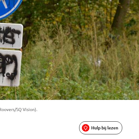
 Roovers/SQ Vision).
Hulp bij lezen