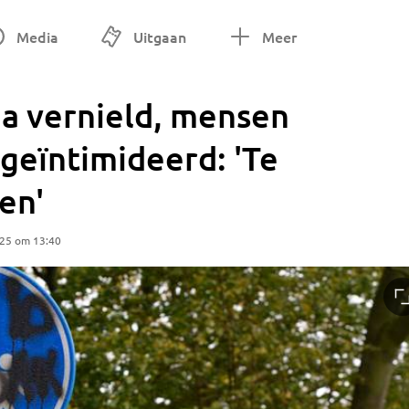
Media
Uitgaan
Meer
da vernield, mensen
geïntimideerd: 'Te
en'
025 om 13:40