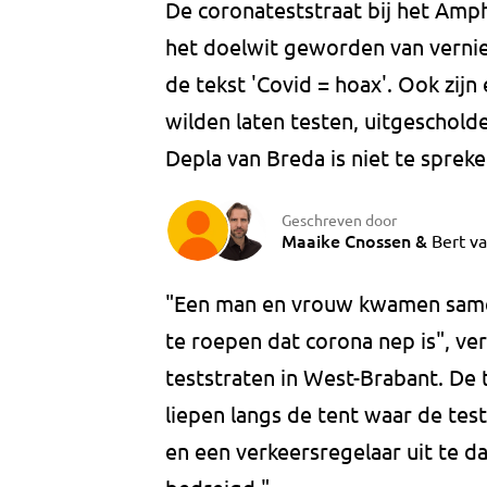
De coronateststraat bij het Amph
het doelwit geworden van vernie
de tekst 'Covid = hoax'. Ook zij
wilden laten testen, uitgeschol
Depla van Breda is niet te spreke
Geschreven door
Maaike Cnossen
&
Bert v
"Een man en vrouw kwamen same
te roepen dat corona nep is", ve
teststraten in West-Brabant. De
liepen langs de tent waar de tes
en een verkeersregelaar uit te d