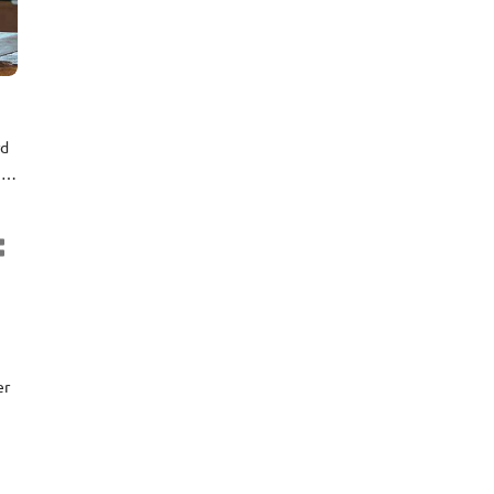
rd
 in
de
me
er
om