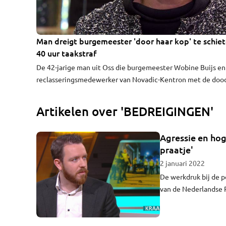
Man dreigt burgemeester 'door haar kop' te schiet
40 uur taakstraf
De 42-jarige man uit Oss die burgemeester Wobine Buijs en
reclasseringsmedewerker van Novadic-Kentron met de doo
bedreigde, is ook in hoger beroep veroordeeld tot een taaks
van 40 uur.
Artikelen over 'BEDREIGINGEN'
Agressie en hog
praatje'
2 januari 2022
De werkdruk bij de p
van de Nederlandse 
Daarbij krijgen stee
agenten binnenboord