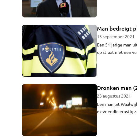
gedragsproblemen. D
Man bedreigt 
13 september 2021
Een 51-jarige man u
op straat met een vu
politiebureau.
Dronken man (29
23 augustus 2021
Een man uit Waalwijk
ex-vriendin ernstig 