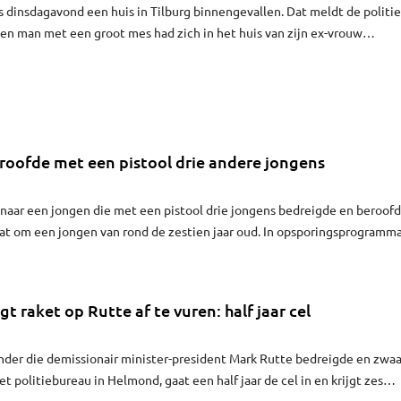
s dinsdagavond een huis in Tilburg binnengevallen. Dat meldt de politie
n man met een groot mes had zich in het huis van zijn ex-vrouw
roofde met een pistool drie andere jongens
k naar een jongen die met een pistool drie jongens bedreigde en beroof
at om een jongen van rond de zestien jaar oud. In opsporingsprogramm
 maandagavond beelden te zien van de dader.
t raket op Rutte af te vuren: half jaar cel
nder die demissionair minister-president Mark Rutte bedreigde en zwaa
et politiebureau in Helmond, gaat een half jaar de cel in en krijgt zes
jk. Hij moet zich ook verplicht laten behandelen voor zijn