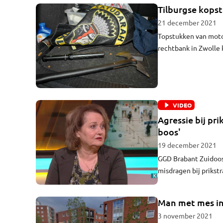
Tilburgse kops
21 december 2021
Topstukken van moto
rechtbank in Zwolle 
de 3,5 en de 5 jaar.
VIDEO
Agressie bij pr
boos'
19 december 2021
GGD Brabant Zuidoost
misdragen bij prikst
Brabant. "Medewerke
komen zonder afspraa
Man met mes in 
3 november 2021