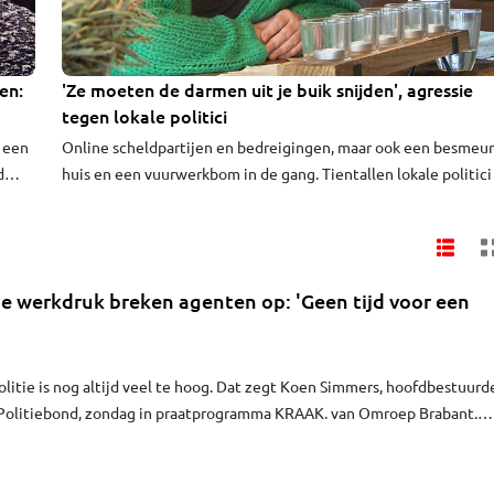
en:
'Ze moeten de darmen uit je buik snijden', agressie
VIDEO
tegen lokale politici
 een
Online scheldpartijen en bedreigingen, maar ook een besmeu
d
huis en een vuurwerkbom in de gang. Tientallen lokale politici
traf
Brabant hebben ermee te maken. Het gaat die politici niet in 
koude kleren zitten, al hebben sommigen ook begrip. "Een da
stuurde me: 'Ze moeten je kapotschieten'. Daarop ben ik met
haar in gesprek gegaan."
e werkdruk breken agenten op: 'Geen tijd voor een
olitie is nog altijd veel te hoog. Dat zegt Koen Simmers, hoofdbestuurd
Politiebond, zondag in praatprogramma KRAAK. van Omroep Brabant.
ds meer hulpverleners te maken met agressie, waardoor het moeilijk is 
 te houden. "Het heeft enorme impact."