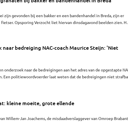
 granaten bij bakker en bandenhandel in Breda
ei zijn gevonden bij een bakker en een bandenhandel in Breda, zijn er
fietser. Opsporing Verzocht liet hiervan dinsdagavond beelden zien. H
het om dezelfde man of jongen ging, die het projectiel bevestigde aan de
 naar bedreiging NAC-coach Maurice Steijn: 'Niet
een onderzoek naar de bedreigingen aan het adres van de opgestapte NA
jn. Een politiewoordvoerder laat weten dat de bedreigingen niet strafba
: kleine moeite, grote ellende
an Willem-Jan Joachems, de misdaadverslaggever van Omroep Brabant