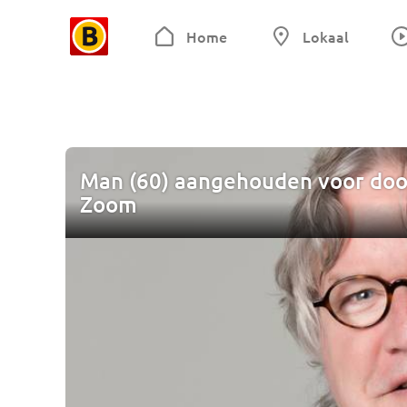
Home
Lokaal
Man (60) aangehouden voor doo
Zoom