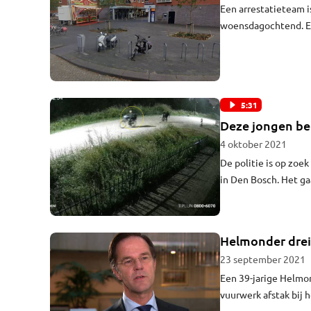
Een arrestatieteam i
woensdagochtend. Ee
verschanst.
5:31
Deze jongen be
4 oktober 2021
De politie is op zoe
in Den Bosch. Het ga
Bureau Brabant zijn
Helmonder dreig
23 september 2021
Een 39-jarige Helmo
vuurwerk afstak bij h
maanden voorwaardeli