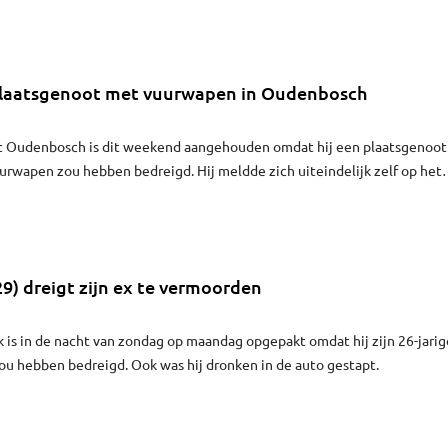
at vonnis sprak de rechtbank Oost-Brabant donderdag uit.
plaatsgenoot met vuurwapen in Oudenbosch
it Oudenbosch is dit weekend aangehouden omdat hij een plaatsgenoot
urwapen zou hebben bedreigd. Hij meldde zich uiteindelijk zelf op het
) dreigt zijn ex te vermoorden
 is in de nacht van zondag op maandag opgepakt omdat hij zijn 26-jarig
zou hebben bedreigd. Ook was hij dronken in de auto gestapt.