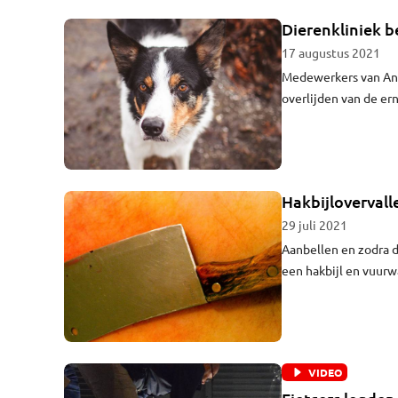
Dierenkliniek b
17 augustus 2021
Medewerkers van Ani
overlijden van de er
koorts bij de dieren
vroegen om hem uit z
Hakbijloverval
29 juli 2021
Aanbellen en zodra 
een hakbijl en vuurwa
tijdens twee woningo
rechter te horen dat
VIDEO