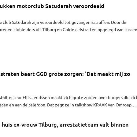
tukken motorclub Satudarah veroordeeld
rclub Satudarah zijn veroordeeld tot gevangenisstraffen. Door de
kregen clubleiders uit Tilburg en Goirle celstraffen opgelegd van tusse
ikstraten baart GGD grote zorgen: 'Dat maakt mij zo
-directeur Ellis Jeurissen maakt zich grote zorgen over burgers die zic
raten en aan de telefoon. Dat zegt ze in talkshow KRAAK van Omroep
rs worden uitgescholden en weggeduwd. Mensen eisen hun plek op,
k naar de locaties en zijn boos als ze worden weggestuurd."
huis ex-vrouw Tilburg, arrestatieteam valt binnen