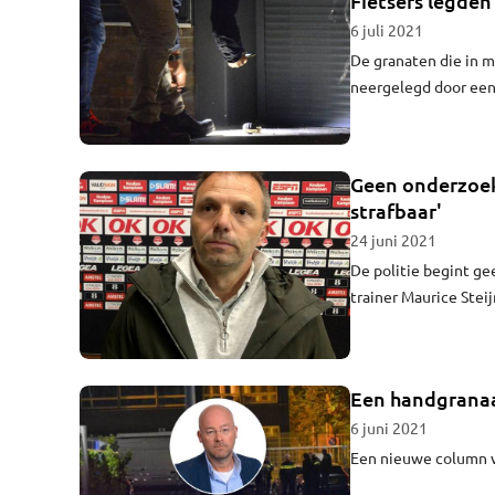
Fietsers legden
6 juli 2021
De granaten die in m
neergelegd door een 
is niet duidelijk of 
panden.
Geen onderzoek
strafbaar'
24 juni 2021
De politie begint g
trainer Maurice Stei
zijn.
Een handgranaat
6 juni 2021
Een nieuwe column v