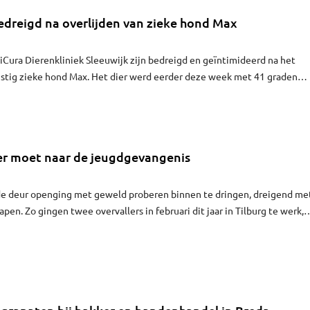
edreigd na overlijden van zieke hond Max
Cura Dierenkliniek Sleeuwijk zijn bedreigd en geïntimideerd na het
nstig zieke hond Max. Het dier werd eerder deze week met 41 graden
kliniek gebracht. Volgens de eigenaars kregen ze geen hulp toen ze
ijn lijden te verlossen.
ler moet naar de jeugdgevangenis
de deur openging met geweld proberen binnen te dringen, dreigend me
pen. Zo gingen twee overvallers in februari dit jaar in Tilburg te werk,
vervallen. Een van hen, een tiener van 19, kreeg donderdag van de
 hij zes maanden de jeugdgevangenis in moet.