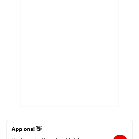
App ons!
👋