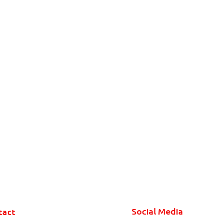
Social Media
tact