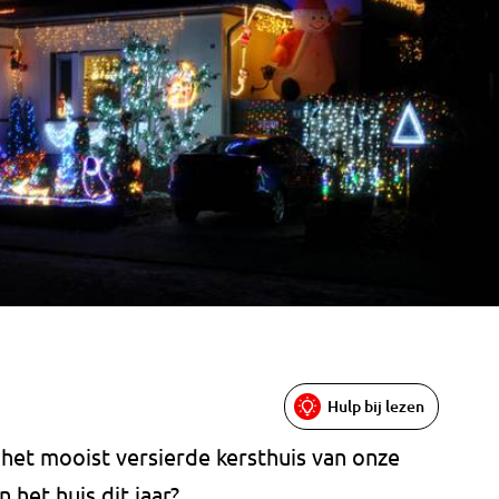
Hulp bij lezen
het mooist versierde kersthuis van onze
 het huis dit jaar?