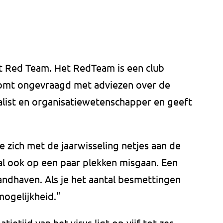
et Red Team. Het RedTeam is een club
komt ongevraagd met adviezen over de
analist en organisatiewetenschapper en geeft
ie zich met de jaarwisseling netjes aan de
l ook op een paar plekken misgaan. Een
andhaven. Als je het aantal besmettingen
mogelijkheid."
ietijd van het virus ligt op vijf tot zes