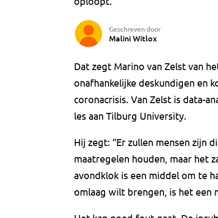
oploopt.
Geschreven door
Malini Witlox
Dat zegt Marino van Zelst van h
onafhankelijke deskundigen en 
coronacrisis. Van Zelst is data-
les aan Tilburg University.
Hij zegt: “Er zullen mensen zijn d
maatregelen houden, maar het za
avondklok is een middel om te h
omlaag wilt brengen, is het een 
Het kan goed fout gaat. De incubat