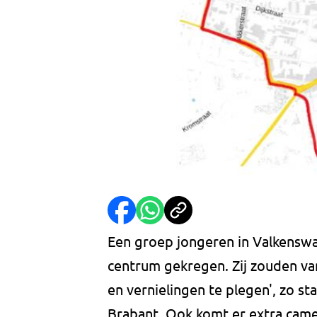
Een groep jongeren in Valkensw
centrum gekregen. Zij zouden va
en vernielingen te plegen', zo st
Brabant. Ook komt er extra came