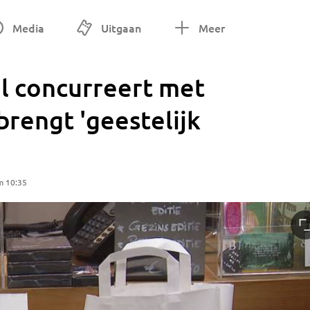
Media
Uitgaan
Meer
l concurreert met
rengt 'geestelijk
m 10:35