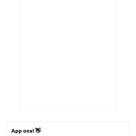
App ons!
👋