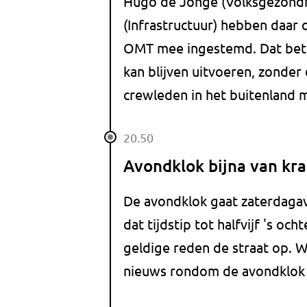
Hugo de Jonge (Volksgezondh
(Infrastructuur) hebben daar o
OMT mee ingestemd. Dat bete
kan blijven uitvoeren, zonder 
crewleden in het buitenland m
20.50
Avondklok bijna van kra
De avondklok gaat zaterdaga
dat tijdstip tot halfvijf 's oc
geldige reden de straat op. 
nieuws rondom de avondklok i