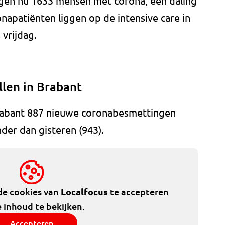
gen nu 1633 mensen met corona, een daling
napatiënten liggen op de intensive care in
 vrijdag.
len in Brabant
Brabant 887 nieuwe coronabesmettingen
nder dan gisteren (943).
de cookies van
Localfocus
te accepteren
 inhoud te bekijken.
Accepteren