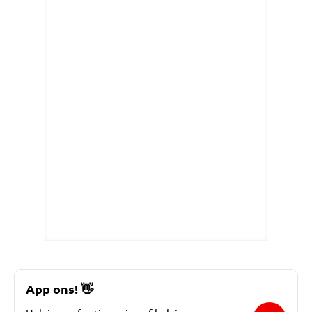
App ons!
👋