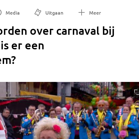
Media
Uitgaan
Meer
rden over carnaval bij
is er een
em?