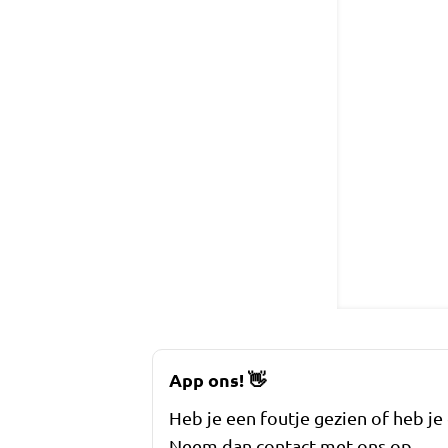
App ons!
👋
Heb je een foutje gezien of heb je
Neem dan contact met ons op.