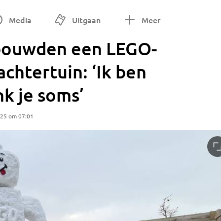
Media
Uitgaan
Meer
 bouwden een LEGO-
chtertuin: ‘Ik ben
k je soms’
025 om 07:01