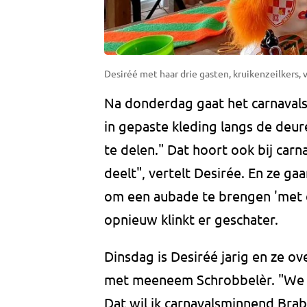
Desiréé met haar drie gasten, kruikenzeilkers, v
Na donderdag gaat het carnavals
in gepaste kleding langs de deu
te delen." Dat hoort ook bij carn
deelt", vertelt Desirée. En ze g
om een aubade te brengen 'met 
opnieuw klinkt er geschater.
Dinsdag is Desiréé jarig en ze o
met meeneem Schrobbelèr. "We zi
Dat wil ik carnavalsminnend Bra