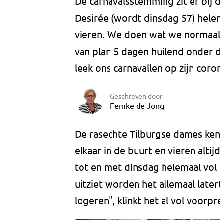
De carnavalsstemming zit er bij 
Desirée (wordt dinsdag 57) hele
vieren. We doen wat we normaal
van plan 5 dagen huilend onder d
leek ons carnavallen op zijn coron
Geschreven door
Femke de Jong
De rasechte Tilburgse dames ken
elkaar in de buurt en vieren alti
tot en met dinsdag helemaal vol 
uitziet worden het allemaal later
logeren", klinkt het al vol voorp