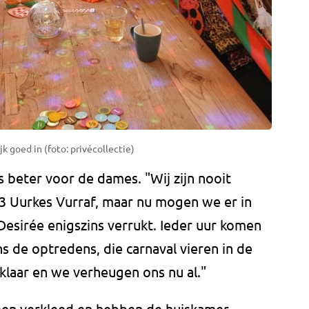
k goed in (foto: privécollectie)
s beter voor de dames. "Wij zijn nooit
 3 Uurkes Vurraf, maar nu mogen we er in
gt Desirée enigszins verrukt. Ieder uur komen
s de optredens, die carnaval vieren in de
 klaar en we verheugen ons nu al."
leen verkleed en hebben de huiskamer