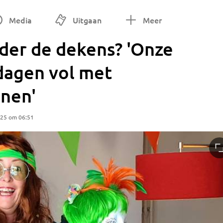
Media
Uitgaan
Meer
der de dekens? 'Onze
 dagen vol met
nnen'
025 om 06:51