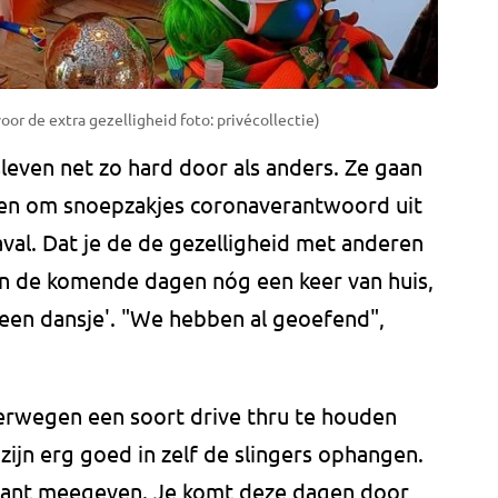
oor de extra gezelligheid foto: privécollectie)
leven net zo hard door als anders. Ze gaan
ren om snoepzakjes coronaverantwoord uit
aval. Dat je de de gezelligheid met anderen
aan de komende dagen nóg een keer van huis,
een dansje'. "We hebben al geoefend",
verwegen een soort drive thru te houden
jn erg goed in zelf de slingers ophangen.
bant meegeven. Je komt deze dagen door,