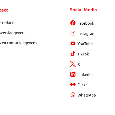
Social Media
tact
e redactie
Facebook
overslaggevers
Instagram
s en contactgegevens
YouTube
TikTok
X
LinkedIn
Flickr
WhatsApp