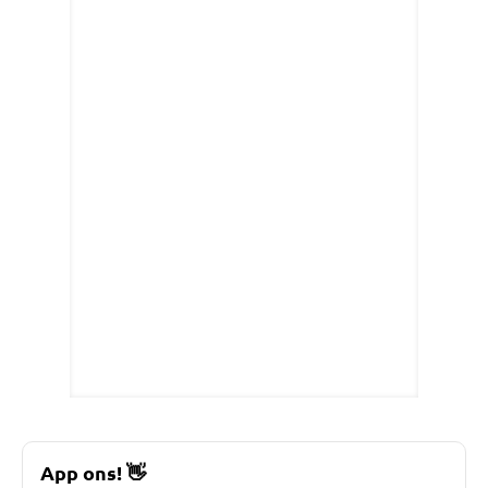
App ons!
👋