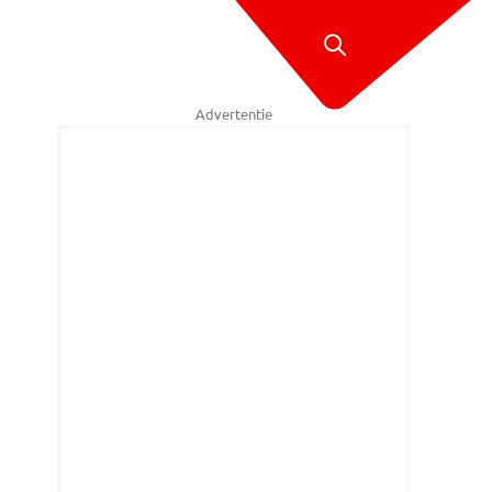
Advertentie
iek kijkt gespannen uit naar de opkomst van Guido Weijers (foto: Saskia 