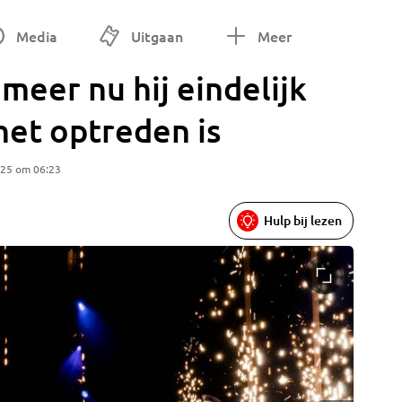
Media
Uitgaan
Meer
meer nu hij eindelijk
het optreden is
025 om 06:23
Hulp bij lezen
o: ANP).
Het publ