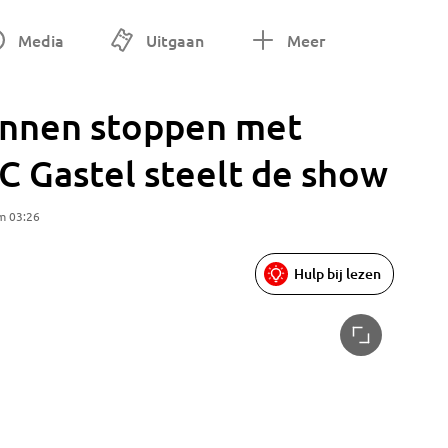
Media
Uitgaan
Meer
unnen stoppen met
SC Gastel steelt de show
m 03:26
Hulp bij lezen
De talks