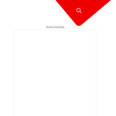
Advertentie
hownaam Transfervrij prijkt op een videoscherm in de studio (foto: Erik