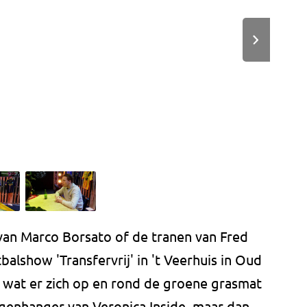
van Marco Borsato of de tranen van Fred
balshow 'Transfervrij' in 't Veerhuis in Oud
es wat er zich op en rond de groene grasmat
egenhanger van Veronica Inside, maar dan