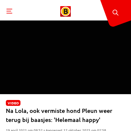
VIDEO
Na Lola, ook vermiste hond Pleun weer
terug bij baasjes: 'Helemaal happy'
19 april 2021 om 09:52 • Aangepast 12 oktober 2025 om 02:58