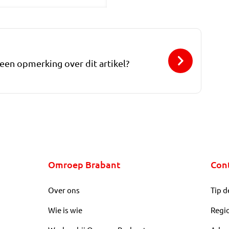
 een opmerking over dit artikel?
Omroep Brabant
Con
Over ons
Tip d
Wie is wie
Regi