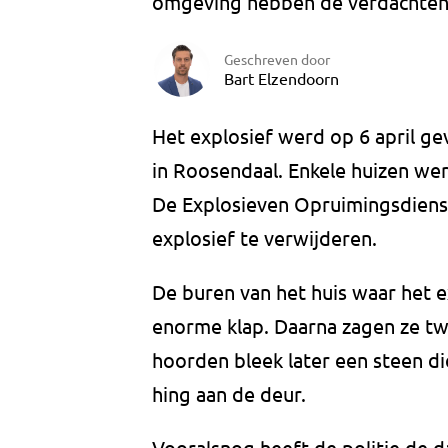
omgeving hebben de verdachten
Geschreven door
Bart Elzendoorn
Het explosief werd op 6 april g
in Roosendaal. Enkele huizen we
De Explosieven Opruimingsdiens
explosief te verwijderen.
De buren van het huis waar het 
enorme klap. Daarna zagen ze t
hoorden bleek later een steen di
hing aan de deur.
Vooralsnog heeft de politie de 