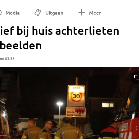
Media
Uitgaan
Meer
ef bij huis achterlieten
abeelden
 om 03:36